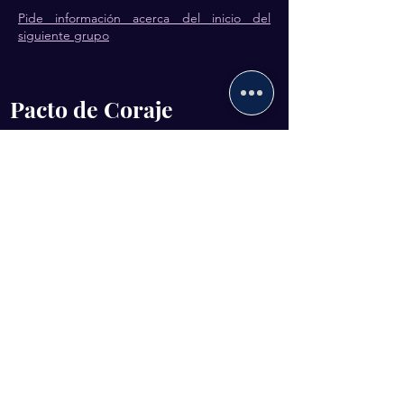
Pide información acerca del inicio del
siguiente grupo
Pacto de Coraje
Encuentra la guía y el acompañamiento que
facilitará la materialización de tu propósito
de vida.
El objetivo de ser un Creador de Realidades
es hacer uso de nuestros dones para
materializar nuestros genuinos deseos e
inspiraciones. La palabra clave es
MATERIALIZAR. El Pacto de Coraje es un
programa que te da las herramientas, el
acompañamiento y la comunidad para hacer
ese proceso menos solitario y desgastante.
Pide información acerca del inicio del
siguiente grupo