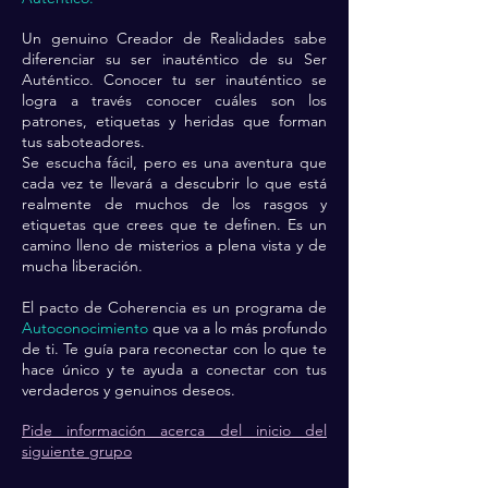
Un genuino Creador de Realidades sabe
diferenciar su ser inauténtico de su Ser
Auténtico. Conocer tu ser inauténtico se
logra a través conocer cuáles son los
patrones, etiquetas y heridas que forman
tus saboteadores.
Se escucha fácil, pero es una aventura que
cada vez te llevará a descubrir lo que está
realmente de muchos de los rasgos y
etiquetas que crees que te definen. Es un
camino lleno de misterios a plena vista y de
mucha liberación.
El pacto de Coherencia es un programa de
Autoconocimiento
que va a lo más profundo
de ti. Te guía para reconectar con lo que te
hace único y te ayuda a conectar con tus
verdaderos y genuinos deseos.
Pide información acerca del inicio del
siguiente grupo