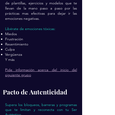
de plantillas, ejercicios y modelos que te
llevan de la mano paso a paso por las
prácticas mas efectivas para dejar ir las
emociones negativas.
Libérate de emociones tóxicas:
Miedos
Frustración
Resentimiento
Culpa
Vergüenza
Y más
Pide información acerca del inicio del
siguiente grupo
Pacto de Autenticidad
Supera los bloqueos, barreras y programas
que te limitan y reconecta con tu Ser
Auténtico.